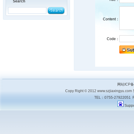
Search
Content：
Code：
网站ICP
Copy Right © 2012 www.szjiaxingyu.com Sh
TEL：0755-27922051 F
Supp