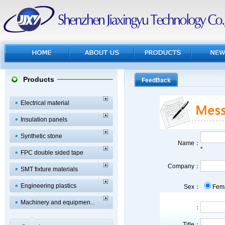
Products
FeedBack
Electrical material
Insulation panels
Synthetic stone
Name：
*
FPC double sided tape
Company：
SMT fixture materials
Engineering plastics
Sex：
Fem
Machinery and equipmen...
：
Title：