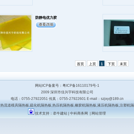
防静电优力胶
首页
上页
1
下页
末页
网站ICP备案号：
粤ICP备16110179号-1
2009
深圳市佳兴宇科技有限公司
电话：0755-27922051 传真：0755-27922601 E-mail：
szjxy@189.cn
热流道模具隔热板,硫化机隔热板,热压机隔热板,橡胶机隔热板,液压机隔热板,注塑机
技术支持：
牵牛建站
|
中科商务网
|
网站管理